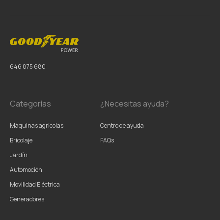
646 875 680
Categorías
¿Necesitas ayuda?
Máquinas agrícolas
Centro de ayuda
Bricolaje
FAQs
Jardín
Automoción
Movilidad Eléctrica
Generadores