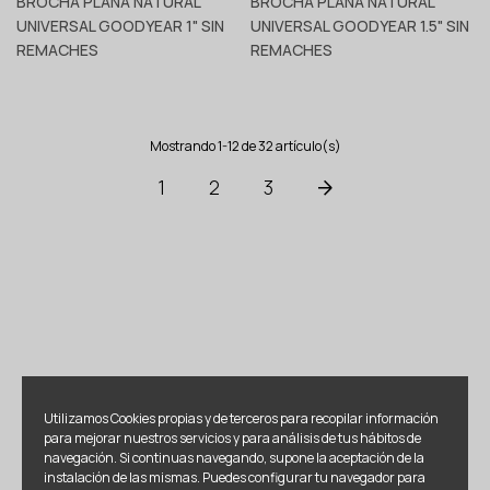
BROCHA PLANA NATURAL
BROCHA PLANA NATURAL
UNIVERSAL GOODYEAR 1" SIN
UNIVERSAL GOODYEAR 1.5" SIN
REMACHES
REMACHES
Mostrando 1-12 de 32 artículo(s)
1
2
3
Utilizamos Cookies propias y de terceros para recopilar información
para mejorar nuestros servicios y para análisis de tus hábitos de
navegación. Si continuas navegando, supone la aceptación de la
instalación de las mismas. Puedes configurar tu navegador para