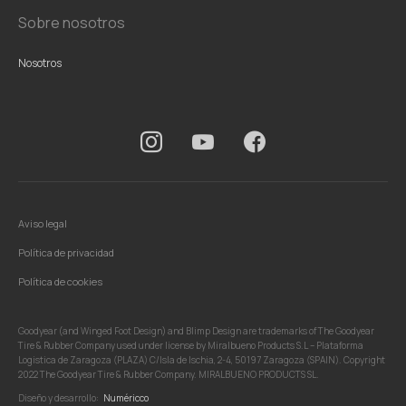
Sobre nosotros
Nosotros
Aviso legal
Política de privacidad
Política de cookies
Goodyear (and Winged Foot Design) and Blimp Design are trademarks of The Goodyear
Tire & Rubber Company used under license by Miralbueno Products S.L – Plataforma
Logistica de Zaragoza (PLAZA) C/Isla de Ischia, 2-4, 50197 Zaragoza (SPAIN). Copyright
2022 The Goodyear Tire & Rubber Company. MIRALBUENO PRODUCTS SL.
Diseño y desarrollo:
Numéricco