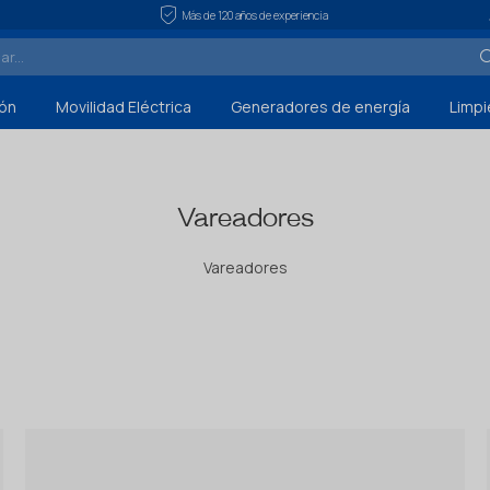
Más de 120 años de experiencia
ón
Movilidad Eléctrica
Generadores de energía
Limpi
Vareadores
Vareadores