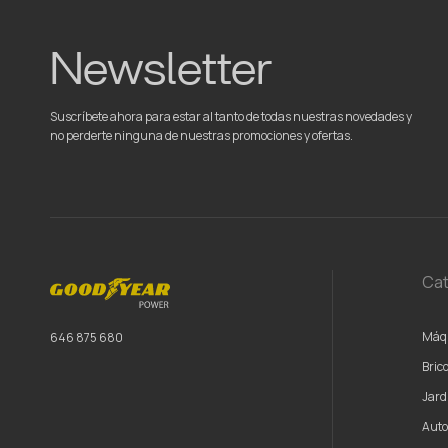
Newsletter
Suscríbete ahora para estar al tanto de todas nuestras novedades y
no perderte ninguna de nuestras promociones y ofertas.
Cat
Máqu
646 875 680
Brico
Jard
Aut