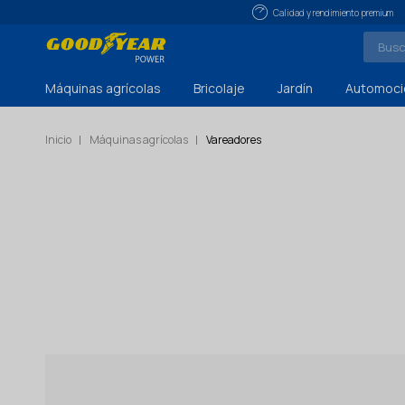
Calidad y rendimiento premium
Máquinas agrícolas
Bricolaje
Jardín
Automoci
Inicio
Máquinas agrícolas
Vareadores