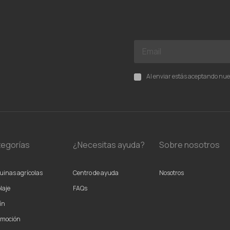
Al enviar estás aceptando nu
egorías
¿Necesitas ayuda?
Sobre nosotros
inas agrícolas
Centro de ayuda
Nosotros
laje
FAQs
ín
omoción