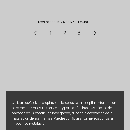
Mostrando 13-24 de 32 artículo(s)
1
2
3
Utilizamos Cookies propias y de terceros para recopilar información
para mejorar nuestros servicios y para análisis de tus hábitos de
navegación. Si continuas navegando, supone la aceptación de la
instalación de las mismas. Puedes configurar tu navegador para
impedir su instalación.