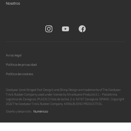
Nosotros
Aviso legal
Política de privacidad
Política de cookies
Goodyear (and Winged Foot Design) and Blimp Design are trademarks of The Goodyear
Tire & Rubber Company used under license by Miralbueno Products S.L – Plataforma
Logistica de Zaragoza (PLAZA) C/Isla de Ischia, 2-4, 50197 Zaragoza (SPAIN). Copyright
2022 The Goodyear Tire & Rubber Company. MIRALBUENO PRODUCTS SL.
Diseño y desarrollo:
Numéricco