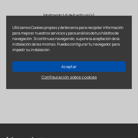
Mostrando 1-6 de 6 artículo(s)
Utilizamos Cookies propias y de terceros para recopilar información
para mejorar nuestros servicios y para análisis de tus hábitos de
navegación. Si continuas navegando, supone la aceptación de la
instalación de las mismas. Puedes configurar tu navegador para
impedir su instalación.
Aceptar
Configuración sobre cookies