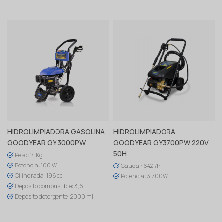
HIDROLIMPIADORA GASOLINA
HIDROLIMPIADORA
GOODYEAR GY 3000PW
GOODYEAR GY3700PW 220V
Ver producto
Ver producto
50H
Peso: 14 Kg
Potencia: 100 W
Caudal: 642l/h
Cilindrada: 196 cc
Potencia: 3.700W
Depósito combustible: 3,6 L
Depósito detergente: 2000 ml