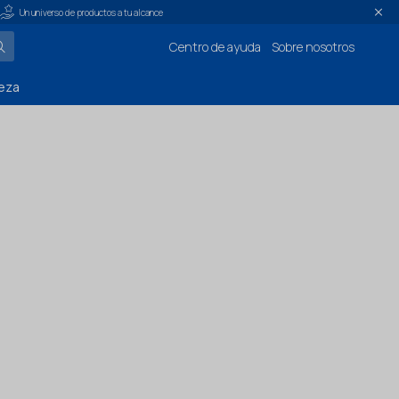
Un universo de productos a tu alcance
Centro de ayuda
Sobre nosotros
eza