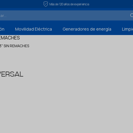
Más de 120 años de experiencia
ón
Movilidad Eléctrica
Generadores de energía
Limpi
3" SIN REMACHES
VERSAL