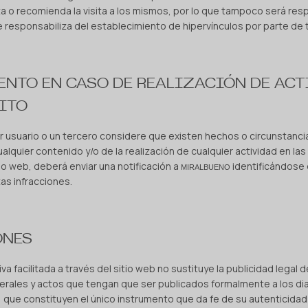
ita o recomienda la visita a los mismos, por lo que tampoco será re
e responsabiliza del establecimiento de hipervínculos por parte de 
ENTO EN CASO DE REALIZACIÓN DE ACT
ITO
r usuario o un tercero considere que existen hechos o circunstanci
e cualquier contenido y/o de la realización de cualquier actividad en l
tio web, deberá enviar una notificación a
identificándose
MIRALBUENO
as infracciones.
ONES
va facilitada a través del sitio web no sustituye la publicidad legal d
rales y actos que tengan que ser publicados formalmente a los diar
 que constituyen el único instrumento que da fe de su autenticidad