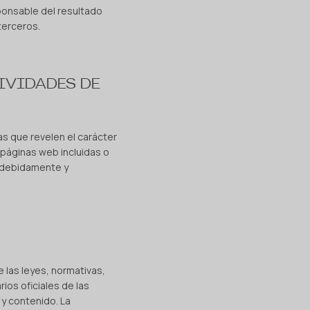
sponsable del resultado
terceros.
IVIDADES DE
as que revelen el carácter
as páginas web incluidas o
 debidamente y
e las leyes, normativas,
ios oficiales de las
 y contenido. La