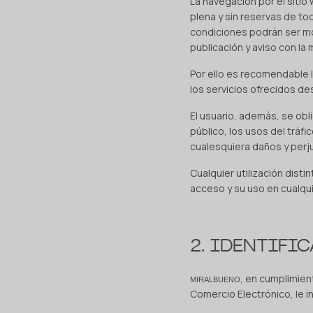
La navegación por el siti
plena y sin reservas de to
condiciones podrán ser mo
publicación y aviso con la
Por ello es recomendable 
los servicios ofrecidos de
El usuario, además, se obl
público, los usos del tráf
cualesquiera daños y perj
Cualquier utilización dist
acceso y su uso en cualq
2. IDENTIFI
, en cumplimient
MIRALBUENO
Comercio Electrónico, le i