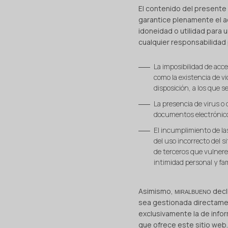
El contenido del presente 
garantice plenamente el ac
idoneidad o utilidad para 
cualquier responsabilidad 
La imposibilidad de acce
como la existencia de v
disposición, a los que s
La presencia de virus o
documentos electrónicos
El incumplimiento de las
del uso incorrecto del s
de terceros que vulnere
intimidad personal y fam
Asimismo,
decl
MIRALBUENO
sea gestionada directamen
exclusivamente la de infor
que ofrece este sitio web