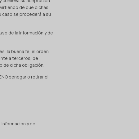
y conlleva su aceptación
dvirtiendo de que dichas
o caso se procederá a su
so de la información y de
s, la buena fe, el orden
ente a terceros, de
 de dicha obligación.
ENO denegar o retirar el
a Información y de