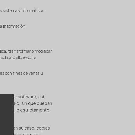
los sistemas informáticos
 la información
lica, transformar o modificar
echos o ello resulte
nes con fines de venta u
nología, software, así
, sin que puedan
IRALBUENO
allá de lo estrictamente
ectuar, en su caso, copias
e a terceros, ni se