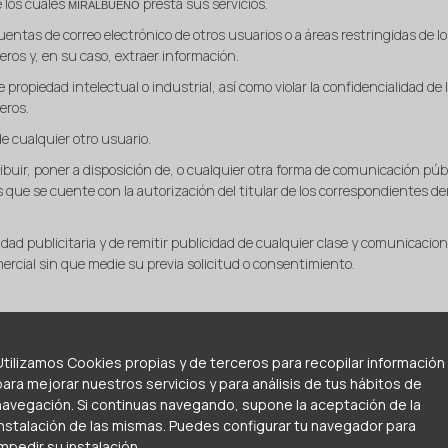
e los cuales
presta sus servicios.
MIRALBUENO
uentas de correo electrónico de otros usuarios o a áreas restringidas de 
ceros y, en su caso, extraer información.
 propiedad intelectual o industrial, así como violar la confidencialidad de
eros.
e cualquier otro usuario.
ribuir, poner a disposición de, o cualquier otra forma de comunicación púb
 que se cuente con la autorización del titular de los correspondientes der
idad publicitaria y de remitir publicidad de cualquier clase y comunicacio
ercial sin que medie su previa solicitud o consentimiento.
itio web, como textos, fotografías, gráficos, imágenes, iconos, tec
códigos fuente, constituyen una obra cuya propiedad pertenece a
M
Utilizamos Cookies propias y de terceros para recopilar información
ario ninguno de los derechos de explotación sobre los mismos más 
para mejorar nuestros servicios y para análisis de tus hábitos de
 uso de la web.
navegación. Si continuas navegando, supone la aceptación de la
s que accedan a este sitio web pueden visualizar los contenidos y ef
instalación de las mismas. Puedes configurar tu navegador para
impedir su instalación.
pre que los elementos reproducidos no sean cedidos posteriorment