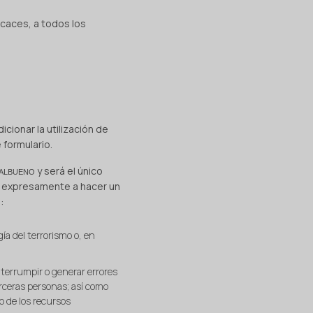
icaces, a todos los
cionar la utilización de
 formulario.
y será el único
RALBUENO
e expresamente a hacer un
:
ía del terrorismo o, en
interrumpir o generar errores
erceras personas; así como
o de los recursos