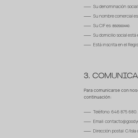
Su denominación socia
Su nombre comercial e
Su CIF es:
.
B50560440
Su domicilio social est
Está inscrita en el Regi
3. COMUNIC
Para comunicarse con nos
continuación:
Teléfono: 646 875 680.
Email: contacto@good
Dirección postal: C/Isl