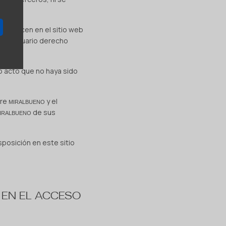
 aparecen en el sitio web
a al usuario derecho
ro acto que no haya sido
tre
y el
MIRALBUENO
de sus
IRALBUENO
sposición en este sitio
 EN EL ACCESO