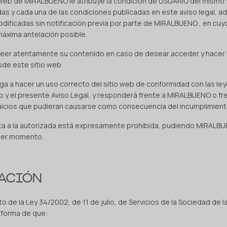
o web de MIRALBUENO le atribuye la condición de USUARIO del mismo 
das y cada una de las condiciones publicadas en este aviso legal, a
dificadas sin notificación previa por parte de MIRALBUENO , en cuy
 máxima antelación posible.
leer atentamente su contenido en caso de desear acceder y hacer u
sde este sitio web.
iga a hacer un uso correcto del sitio web de conformidad con las leye
ico y el presente Aviso Legal, y responderá frente a MIRALBUENO o fr
uicios que pudieran causarse como consecuencia del incumplimiento
inta a la autorizada está expresamente prohibida, pudiendo MIRALBU
uier momento.
CACIÓN
o de la Ley 34/2002, de 11 de julio, de Servicios de la Sociedad de l
nforma de que: