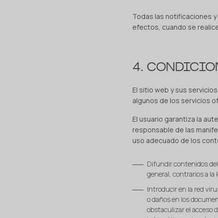
Todas las notificaciones 
efectos, cuando se realic
4. CONDICIO
El sitio web y sus servicio
algunos de los servicios o
El usuario garantiza la au
responsable de las manife
uso adecuado de los cont
Difundir contenidos deli
general, contrarios a la 
Introducir en la red vir
o daños en los document
obstaculizar el acceso 