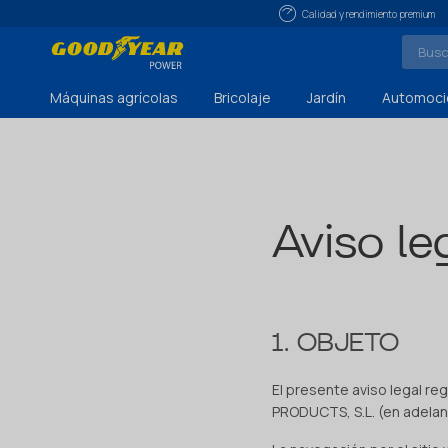
Calidad y rendimiento premium
Máquinas agrícolas
Bricolaje
Jardín
Automoci
Aviso le
1. OBJETO
El presente aviso legal re
PRODUCTS, S.L. (en adela