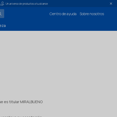
Un universo de productos a tu alcance
Centro de ayuda
Sobre nosotros
eza
que es titular MIRALBUENO