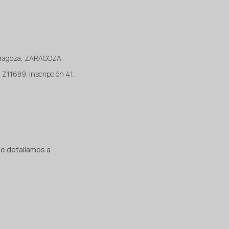
 Zaragoza, ZARAGOZA.
a Z11689; Inscripción 41.
e detallamos a