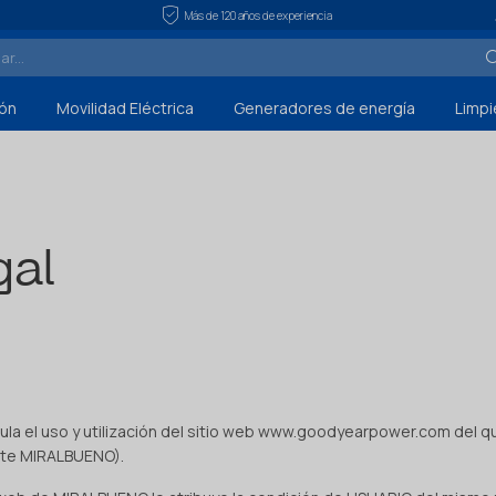
Más de 120 años de experiencia
ón
Movilidad Eléctrica
Generadores de energía
Limpi
gal
gula el uso y utilización del sitio web www.goodyearpower.com del 
nte MIRALBUENO).