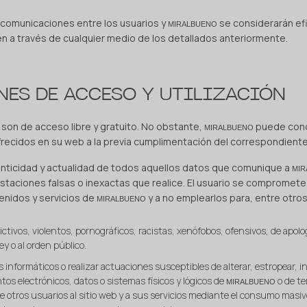
y comunicaciones entre los usuarios y
se considerarán ef
MIRALBUENO
en a través de cualquier medio de los detallados anteriormente.
NES DE ACCESO Y UTILIZACIÓN
s son de acceso libre y gratuito. No obstante,
puede condi
MIRALBUENO
frecidos en su web a la previa cumplimentación del correspondiente
tenticidad y actualidad de todos aquellos datos que comunique a
MI
staciones falsas o inexactas que realice. El usuario se compromet
enidos y servicios de
y a no emplearlos para, entre otros
MIRALBUENO
ctivos, violentos, pornográficos, racistas, xenófobos, ofensivos, de apolog
ley o al orden público.
us informáticos o realizar actuaciones susceptibles de alterar, estropear, 
os electrónicos, datos o sistemas físicos y lógicos de
o de t
MIRALBUENO
de otros usuarios al sitio web y a sus servicios mediante el consumo masiv