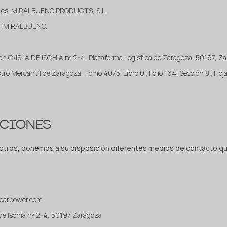
l es: MIRALBUENO PRODUCTS, S.L.
s: MIRALBUENO.
á en C/ISLA DE ISCHIA nº 2-4, Plataforma Logística de Zaragoza, 50197,
stro Mercantil de Zaragoza, Tomo 4075; Libro 0 ; Folio 164; Sección 8 ; Hoj
ACIONES
otros, ponemos a su disposición diferentes medios de contacto qu
yearpower.com
a de Ischia nº 2-4, 50197 Zaragoza