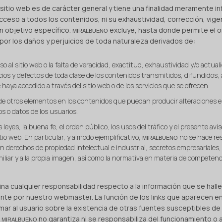
sitio web es de carácter general y tiene una finalidad meramente in
ceso a todos los contenidos, ni su exhaustividad, corrección, vigenc
un objetivo específico.
excluye, hasta donde permite el o
MIRALBUENO
por los daños y perjuicios de toda naturaleza derivados de:
so al sitio web o la falta de veracidad, exactitud, exhaustividad y/o actual
icios y defectos de toda clase de los contenidos transmitidos, difundidos
e haya accedido a través del sitio web o de los servicios que se ofrecen.
 de otros elementos en los contenidos que puedan producir alteraciones e
 o datos de los usuarios.
 leyes, la buena fe, el orden público, los usos del tráfico y el presente a
itio web. En particular, y a modo ejemplificativo,
no se hace re
MIRALBUENO
n derechos de propiedad intelectual e industrial, secretos empresariales, 
iliar y a la propia imagen, así como la normativa en materia de competencia 
ina cualquier responsabilidad respecto a la información que se hall
te por nuestro webmaster. La función de los links que aparecen e
mar al usuario sobre la existencia de otras fuentes susceptibles de
.
no garantiza ni se responsabiliza del funcionamiento o a
MIRALBUENO