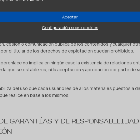
ctados a redes, ni sean objeto de ningún tipo de explotación.
Aceptar
s, nombres comerciales o signos distintivos de cualquier clase que
, sin que pueda entenderse que el uso o acceso al mismo atribuy
ENO
Configuración sobre cookies
ión, cesión o comunicación pública de los contenidos y cualquier ot
or el titular de los derechos de explotación quedan prohibidos.
iperenlace no implica en ningún caso la existencia de relaciones en
en la que se establezca, ni la aceptación y aprobación por parte de
M
iliza del uso que cada usuario les dé a los materiales puestos a di
que realice en base a los mismos.
 DE GARANTÍAS Y DE RESPONSABILIDAD
IÓN