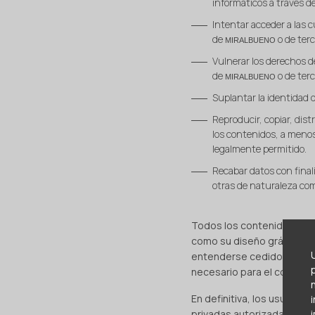
informáticos a través d
Intentar acceder a las c
de
o de ter
MIRALBUENO
Vulnerar los derechos de
de
o de terc
MIRALBUENO
Suplantar la identidad d
Reproducir, copiar, dist
los contenidos, a menos
legalmente permitido.
Recabar datos con final
otras de naturaleza com
Todos los contenidos del s
como su diseño gráfico y 
entenderse cedidos al usu
necesario para el correcto
En definitiva, los usuario
privadas autorizadas siem