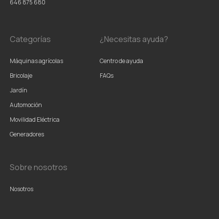
646 875 680
Categorías
¿Necesitas ayuda?
Máquinas agrícolas
Centro de ayuda
Bricolaje
FAQs
Jardín
Automoción
Movilidad Eléctrica
Generadores
Sobre nosotros
Nosotros