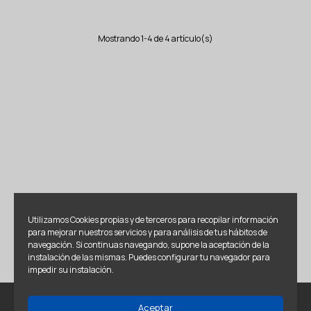
Mostrando 1-4 de 4 artículo(s)
Utilizamos Cookies propias y de terceros para recopilar información
para mejorar nuestros servicios y para análisis de tus hábitos de
navegación. Si continuas navegando, supone la aceptación de la
instalación de las mismas. Puedes configurar tu navegador para
impedir su instalación.
Aceptar