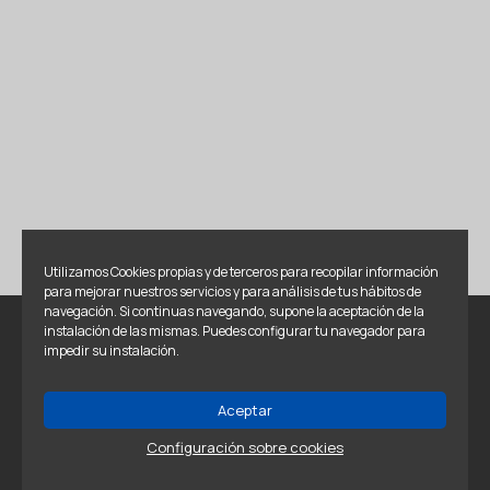
Utilizamos Cookies propias y de terceros para recopilar información
para mejorar nuestros servicios y para análisis de tus hábitos de
navegación. Si continuas navegando, supone la aceptación de la
instalación de las mismas. Puedes configurar tu navegador para
Newsletter
impedir su instalación.
Suscríbete ahora para estar al tanto de todas nuestras
Aceptar
novedades y no perderte ninguna de nuestras promociones
Configuración sobre cookies
y ofertas.