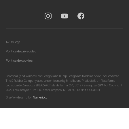
Aviso legal
Política de privacidad
Política de cookies
Goodyear (and Winged Foot Design) and Blimp Design are trademarks of The Goodyear
Tire & Rubber Company used under license by Miralbueno Products S.L – Plataforma
Logistica de Zaragoza (PLAZA) C/Isla de Ischia, 2-4, 50197 Zaragoza (SPAIN). Copyright
2022 The Goodyear Tire & Rubber Company. MIRALBUENO PRODUCTS SL.
Diseño y desarrollo:
Numéricco