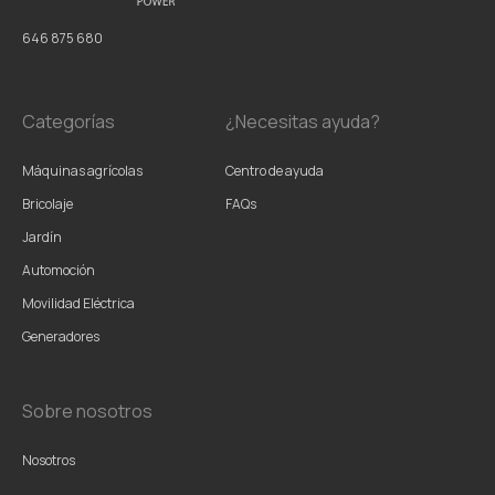
646 875 680
Categorías
¿Necesitas ayuda?
Máquinas agrícolas
Centro de ayuda
Bricolaje
FAQs
Jardín
Automoción
Movilidad Eléctrica
Generadores
Sobre nosotros
Nosotros