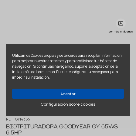
Ver más imágenes
Utilizamos Cookies propias y de terceros para recopilar información
para mejorar nuestros servicios y para análisis de tus hábitos de
navegación. Si continuas navegando, supone la aceptación de la
instalación de las mismas. Puedes configurar tu navegador para
impedir su instalación.
Aceptar
Configuración sobre cookies
REF:
GY14365
BIOTRITURADORA GOODYEAR GY 65WS
6.5HP