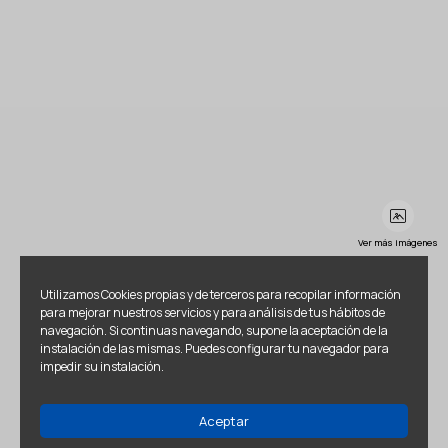
Ver más imágenes
Utilizamos Cookies propias y de terceros para recopilar información
para mejorar nuestros servicios y para análisis de tus hábitos de
navegación. Si continuas navegando, supone la aceptación de la
instalación de las mismas. Puedes configurar tu navegador para
impedir su instalación.
Aceptar