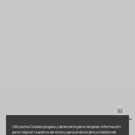
Ver más imágenes
Utilizamos Cookies propias y de terceros para recopilar información
para mejorar nuestros servicios y para análisis de tus hábitos de