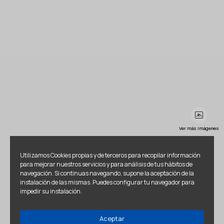
Ver más imágenes
Utilizamos Cookies propias y de terceros para recopilar información
para mejorar nuestros servicios y para análisis de tus hábitos de
navegación. Si continuas navegando, supone la aceptación de la
instalación de las mismas. Puedes configurar tu navegador para
impedir su instalación.
Aceptar