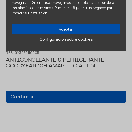
navegación. Si continuas navegando, supone la aceptación de la
instalación de las mismas. Puedes configurar tu navegador para
impedir su instalación.
Aceptar
Configuración sobre cookies
REF:
GY3070110005
ANTICONGELANTE & REFRIGERANTE
GOODYEAR 10& AMARILLO AIT 5L
Contactar