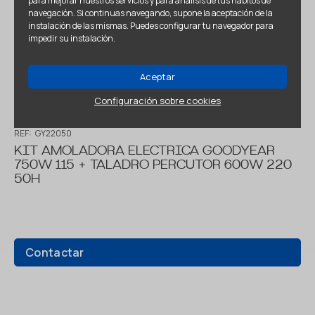
para mejorar nuestros servicios y para análisis de tus hábitos de
navegación. Si continuas navegando, supone la aceptación de la
instalación de las mismas. Puedes configurar tu navegador para
impedir su instalación.
Aceptar
Configuración sobre cookies
REF:
GY22050
KIT AMOLADORA ELECTRICA GOODYEAR
750W 115 + TALADRO PERCUTOR 600W 220
50H
Contactar