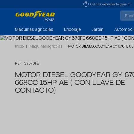
Calidad y rendimiento premium
Máquinas agrícolas
Bricolaje
Jardín
Automoci
Inicio
Máquinas agrícolas
MOTOR DIESEL GOODYEAR GY 670FE 668
REF:
GY670FE
MOTOR DIESEL GOODYEAR GY 67
668CC 15HP AE ( CON LLAVE DE
CONTACTO)