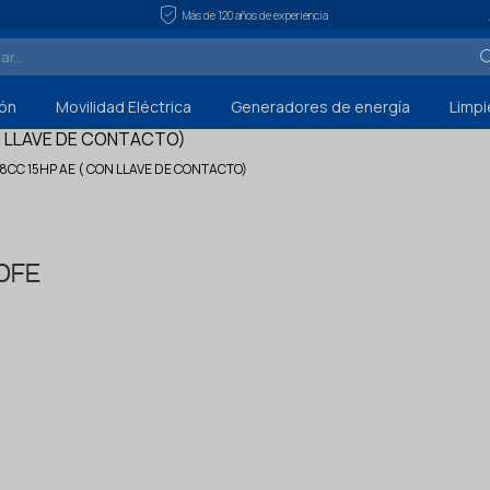
Más de 120 años de experiencia
ón
Movilidad Eléctrica
Generadores de energía
Limpi
CC 15HP AE ( CON LLAVE DE CONTACTO)
0FE