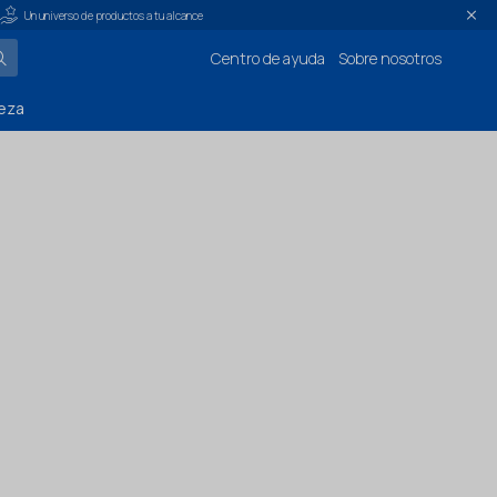
Un universo de productos a tu alcance
Centro de ayuda
Sobre nosotros
eza