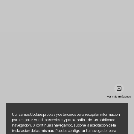
Ver más imágenes
Utilizamos Cookies propias y de terceros para recopilar información
para mejorar nuestros servicios y para análisis de tus hábitos de
navegación. Si continuas navegando, supone la aceptación de la
instalación de las mismas. Puedes configurar tu navegador para