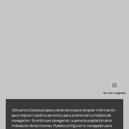
Ver más imágenes
Utilizamos Cookies propias y de terceros para recopilar información
para mejorar nuestros servicios y para análisis de tus hábitos de
navegación. Si continuas navegando, supone la aceptación de la
instalación de las mismas. Puedes configurar tu navegador para