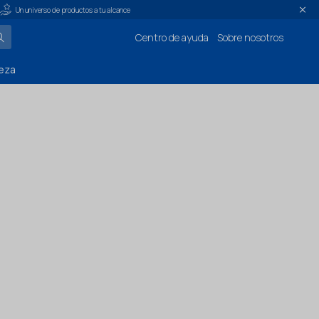
Un universo de productos a tu alcance
Centro de ayuda
Sobre nosotros
eza