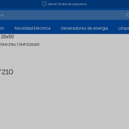
Más de 120 años de experiencia
ón
Movilidad Eléctrica
Generadores de energía
Limpi
HV 211cc 7.0HP S 20x50
Y210