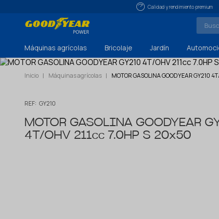
Calidad y rendimiento premium
Máquinas agrícolas
Bricolaje
Jardín
Automoci
Inicio
Máquinas agrícolas
MOTOR GASOLINA GOODYEAR GY210 4T/O
REF:
GY210
MOTOR GASOLINA GOODYEAR G
4T/OHV 211cc 7.0HP S 20x50