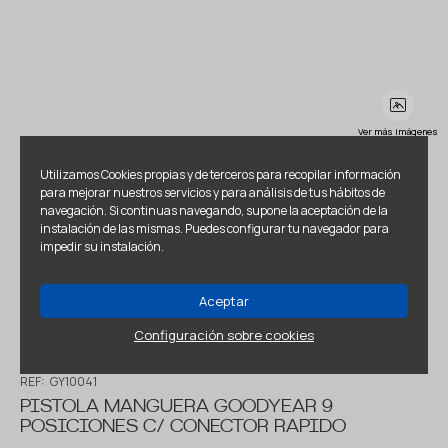
Ver más imágenes
Utilizamos Cookies propias y de terceros para recopilar información
para mejorar nuestros servicios y para análisis de tus hábitos de
navegación. Si continuas navegando, supone la aceptación de la
instalación de las mismas. Puedes configurar tu navegador para
impedir su instalación.
Aceptar
Configuración sobre cookies
REF:
GY10041
PISTOLA MANGUERA GOODYEAR 9
POSICIONES C/ CONECTOR RAPIDO